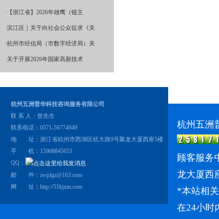
·
【浙江省】2026年雄鹰（链主
·
滨江区｜关于向社会公众征求《关
·
杭州市经信局（市数字经济局）关
·
关于开展2026年国家高新技术
杭州五洲普华科技咨询服务有限公司
联 系 人：曾先生
杭州五洲
联系电话：0571-56774949
地 址：浙江省杭州市西湖区杭大路9号聚龙大厦西座5楼
手 机：15968845653
顾客服务中
QQ：
龙大厦西
邮 件：zwplgz@163.com
网 址：
http://51kjxm.com
*本站相
在24小时