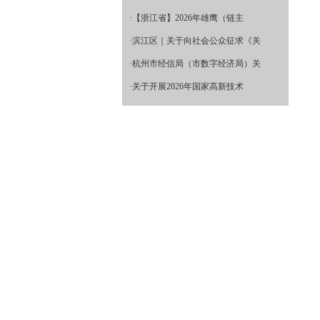
·
【浙江省】2026年雄鹰（链主
·
滨江区｜关于向社会公众征求《关
·
杭州市经信局（市数字经济局）关
·
关于开展2026年国家高新技术