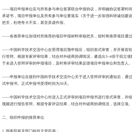
——项目申报单位应与所有参与单位签署联合申报协议，并明确协议签署时
承诺书，项目申报单位及所有参与单位要落实《关于进一步加强科研诚信建
把关，杜绝夸大不实，甚至弄虚作假。
——各推荐单位加强对所推荐的项目申报材料审核把关，按时将推荐项目通
——中国科学技术交流中心在受理项目预申报后，组织形式审查，并开展首
行答辩。根据专家评审结果，结合对外磋商协调情况，遴选出3~4倍于拟立
于未进入答辩评审的申报项目，及时将评审结果反馈项目申报单位和负责人
——申报单位在接到中国科学技术交流中心关于进入答辩评审的通知后，通
式申报书。正式申报书受理时间为30天。
——中国科学技术交流中心对进入正式评审的项目申报书进行形式审查，并
视频进行报告答辩。根据专家评议结果，结合对外磋商协调情况，选择立项
二、组织申报的推荐单位
1. 国务院有关部门科技主管司局；