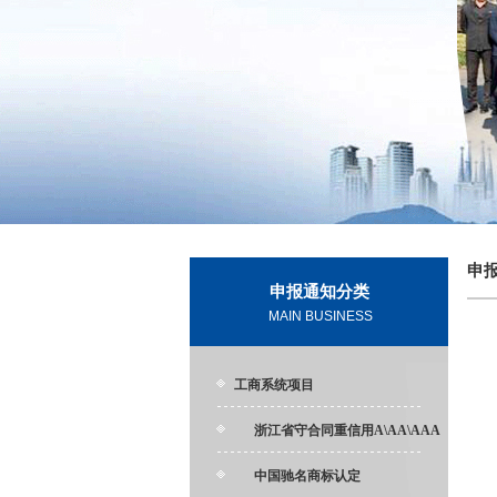
申
申报通知分类
MAIN BUSINESS
工商系统项目
浙江省守合同重信用A\AA\AAA
中国驰名商标认定