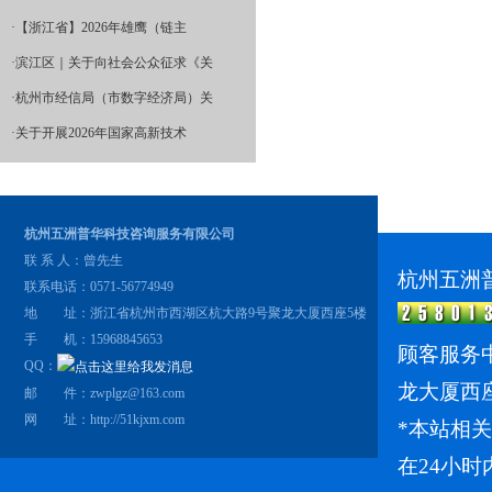
·
【浙江省】2026年雄鹰（链主
·
滨江区｜关于向社会公众征求《关
·
杭州市经信局（市数字经济局）关
·
关于开展2026年国家高新技术
杭州五洲普华科技咨询服务有限公司
联 系 人：曾先生
杭州五洲
联系电话：0571-56774949
地 址：浙江省杭州市西湖区杭大路9号聚龙大厦西座5楼
手 机：15968845653
顾客服务中
QQ：
龙大厦西
邮 件：zwplgz@163.com
网 址：
http://51kjxm.com
*本站相
在24小时