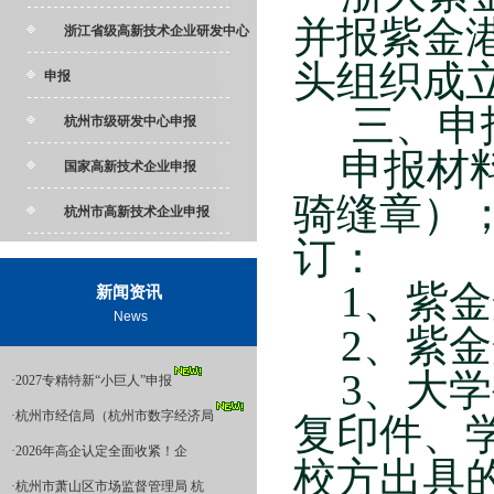
并报紫金
浙江省级高新技术企业研发中心
头组织成
申报
三、申
杭州市级研发中心申报
申报材
国家高新技术企业申报
骑缝章）
杭州市高新技术企业申报
订：
1
、紫金
新闻资讯
News
2
、紫金
3
、大学
·
2027专精特新“小巨人”申报
·
杭州市经信局（杭州市数字经济局
复印件、
·
2026年高企认定全面收紧！企
校方出具
·
杭州市萧山区市场监督管理局 杭