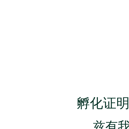
孵化证
兹有