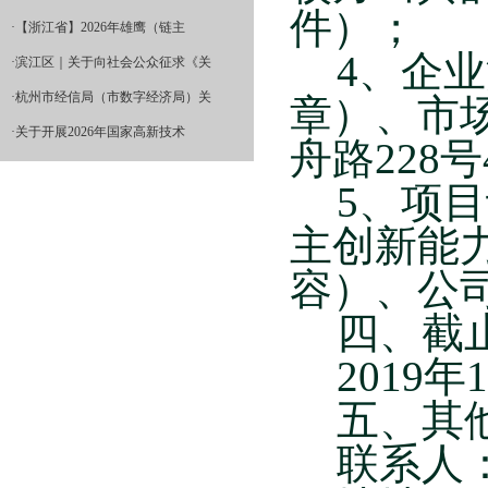
件）；
·
【浙江省】2026年雄鹰（链主
4
、企业
·
滨江区｜关于向社会公众征求《关
·
杭州市经信局（市数字经济局）关
章）、市
·
关于开展2026年国家高新技术
舟路
228
号
5
、项目
主创新能
容）、公
四、截
2019
年
1
五、其
联系人