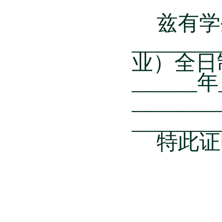
兹有学
________
业）全日
______
年
________
________
特此证