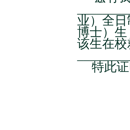
________
业）全日
博士）生
该生在校
________
特此证