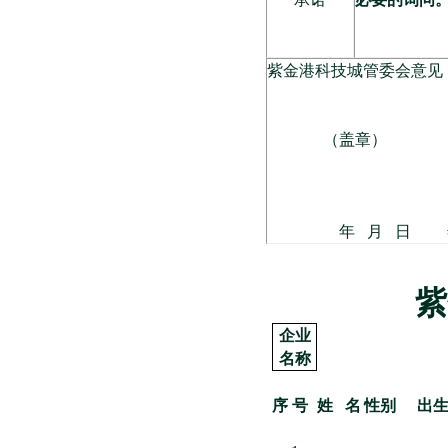
紫金港科技城管委会意见
（盖章）
年
月
日
紫
企业
名称
序 号
姓 名
性别
出