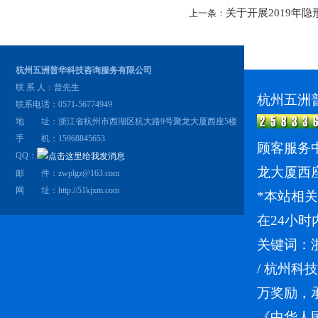
关于开展2019年
上一条：
杭州五洲普华科技咨询服务有限公司
联 系 人：曾先生
杭州五洲
联系电话：0571-56774949
地 址：浙江省杭州市西湖区杭大路9号聚龙大厦西座5楼
手 机：15968845653
顾客服务中
QQ：
龙大厦西
邮 件：zwplgz@163.com
网 址：
http://51kjxm.com
*本站相
在24小时
关键词：
/
杭州科技
万奖励，
《中华人