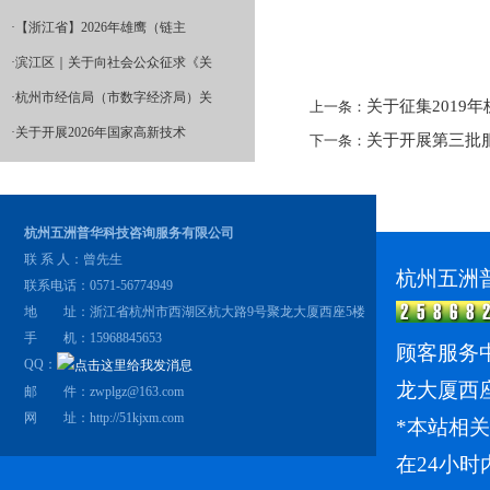
·
【浙江省】2026年雄鹰（链主
·
滨江区｜关于向社会公众征求《关
·
杭州市经信局（市数字经济局）关
关于征集2019
上一条：
·
关于开展2026年国家高新技术
关于开展第三批
下一条：
杭州五洲普华科技咨询服务有限公司
联 系 人：曾先生
杭州五洲
联系电话：0571-56774949
地 址：浙江省杭州市西湖区杭大路9号聚龙大厦西座5楼
手 机：15968845653
顾客服务中
QQ：
龙大厦西
邮 件：zwplgz@163.com
网 址：
http://51kjxm.com
*本站相
在24小时