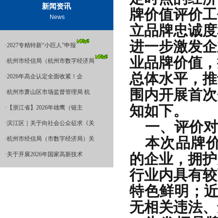
新闻资讯
牌价值评价工
News
立品牌忠诚度
进一步激发企
·
2027专精特新“小巨人”申报
业品牌价值，
·
杭州市经信局（杭州市数字经济局
总体水平，推
·
2026年高企认定全面收紧！企
围内开展首次
·
杭州市萧山区市场监督管理局 杭
知如下。
·
【浙江省】2026年雄鹰（链主
一、评价对
·
滨江区｜关于向社会公众征求《关
本次品牌
·
杭州市经信局（市数字经济局）关
·
关于开展2026年国家高新技术
的企业，拥护
行业内具有较
特色鲜明；近
无相关违法、