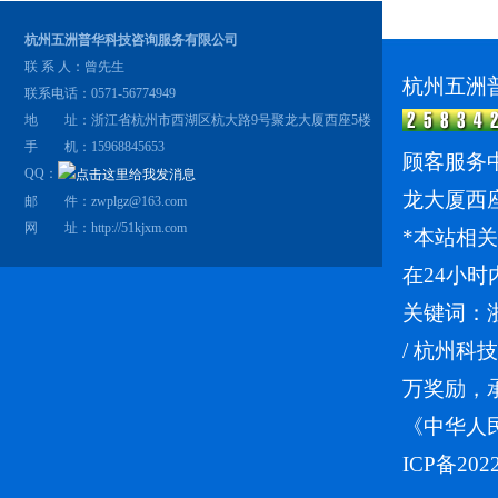
杭州五洲普华科技咨询服务有限公司
联 系 人：曾先生
杭州五洲
联系电话：0571-56774949
地 址：浙江省杭州市西湖区杭大路9号聚龙大厦西座5楼
手 机：15968845653
顾客服务中
QQ：
龙大厦西
邮 件：zwplgz@163.com
网 址：
http://51kjxm.com
*本站相
在24小时
关键词：
/
杭州科技
万奖励，
《中华人
ICP备202