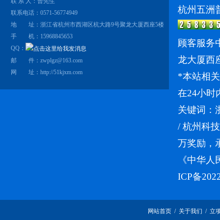
联 系 人：曾先生
杭州五洲
联系电话：0571-56774949
地 址：浙江省杭州市西湖区杭大路9号聚龙大厦西座5楼
手 机：15968845653
顾客服务中
QQ：
龙大厦西
邮 件：zwplgz@163.com
网 址：
http://51kjxm.com
*本站相
在24小时
关键词：
/
杭州科技
万奖励，
《中华人
ICP备202
网站首页
/
关于我们
/
立