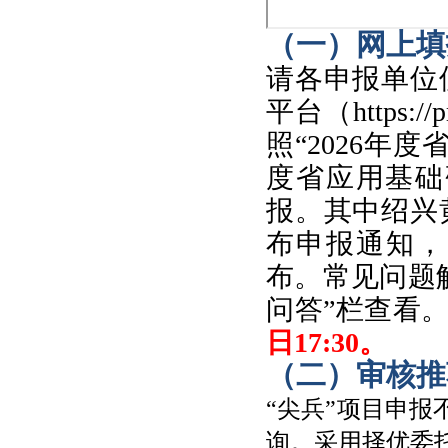
（一）
网上填
请各申报单位
平台（https:/
照“2026年度
度省应用基础
报。其中绍兴
布申报通知，
布。
常见问题
问答”栏查看
日17:30。
（二）
审核推
“尖兵”项目申报
询。采用择优委