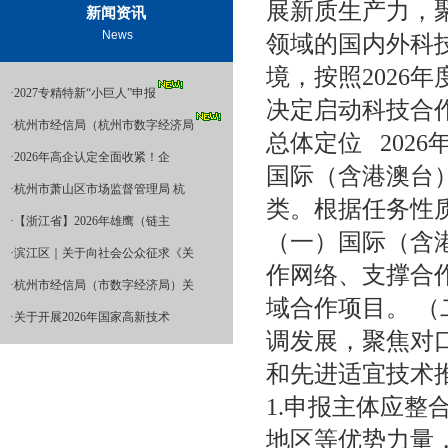
展新质生产力，聚
新闻资讯
News
领域的国内外科
境，按照2026
·
2027专精特新“小巨人”申报
决定启动科技合
·
杭州市经信局（杭州市数字经济局
总体定位 202
·
2026年高企认定全面收紧！企
国际（含港澳台
·
杭州市萧山区市场监督管理局 杭
类。根据任务性
·
【浙江省】2026年雄鹰（链主
（一）国际（含
·
滨江区｜关于向社会公众征求《关
作网络、支撑合
·
杭州市经信局（市数字经济局）关
域合作项目。 
·
关于开展2026年国家高新技术
调发展，聚焦对
和先进适宜技术
1.申报主体应
地区等优势力量，