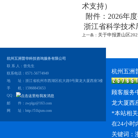
术支持）
附件：2026年
浙江省科学技术厅 
关于申报萧山区20
上一条：
杭州五洲普华科技咨询服务有限公司
联 系 人：曾先生
杭州五洲
联系电话：0571-56774949
地 址：浙江省杭州市西湖区杭大路9号聚龙大厦西座5楼
手 机：15968845653
顾客服务中
QQ：
龙大厦西
邮 件：zwplgz@163.com
网 址：
http://51kjxm.com
*本站相
在24小时
关键词：